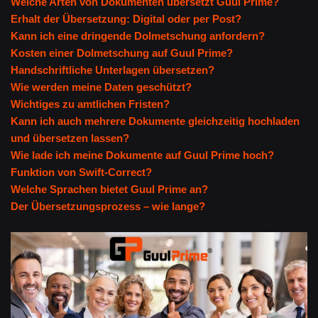
Welche Arten von Dokumenten übersetzt Guul Prime?
Erhalt der Übersetzung: Digital oder per Post?
Kann ich eine dringende Dolmetschung anfordern?
Kosten einer Dolmetschung auf Guul Prime?
Handschriftliche Unterlagen übersetzen?
Wie werden meine Daten geschützt?
Wichtiges zu amtlichen Fristen?
Kann ich auch mehrere Dokumente gleichzeitig hochladen
und übersetzen lassen?
Wie lade ich meine Dokumente auf Guul Prime hoch?
Funktion von Swift-Correct?
Welche Sprachen bietet Guul Prime an?
Der Übersetzungsprozess – wie lange?