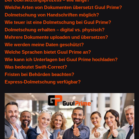
Welche Arten von Dokumenten übersetzt Guul Prime?
Dolmetschung von Handschriften möglich?
Wie teuer ist eine Dolmetschung bei Guul Prime?
Dolmetschung erhalten – digital vs. physisch?
Mehrere Dokumente uploaden und übersetzen?
Wie werden meine Daten geschützt?
Welche Sprachen bietet Guul Prime an?
Wie kann ich Unterlagen bei Guul Prime hochladen?
Was bedeutet Swift-Correct?
Fristen bei Behörden beachten?
Express-Dolmetschung verfügbar?