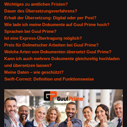
Wichtiges zu amtlichen Fristen?
Dauer des Übersetzungsverfahrens?
Erhalt der Übersetzung: Digital oder per Post?
Wie lade ich meine Dokumente auf Guul Prime hoch?
Sprachen bei Guul Prime?
Ist eine Express-Übertragung möglich?
Preis für Dolmetscher Arbeiten bei Guul Prime?
Welche Arten von Dokumenten übersetzt Guul Prime?
Kann ich auch mehrere Dokumente gleichzeitig hochladen
und übersetzen lassen?
Meine Daten – wie geschützt?
Swift-Correct: Definition und Funktionsweise