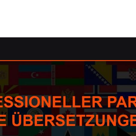
 ✓Übersetzungsagentur, Korrektorat/Lektorat, dolmetsche
, Übersetzungsagentur, dolmetschen, Übersetzungsbüro erh
etzungsbüro für Warstein. ➡️ Guul Prime, Ihr Übersetzung