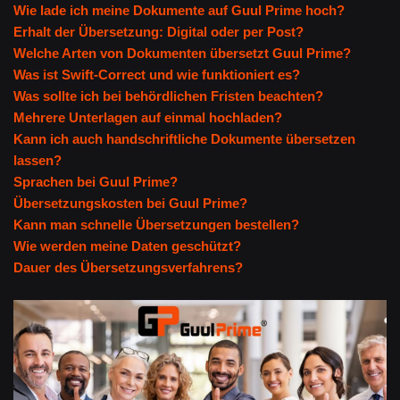
Wie lade ich meine Dokumente auf Guul Prime hoch?
Erhalt der Übersetzung: Digital oder per Post?
Welche Arten von Dokumenten übersetzt Guul Prime?
Was ist Swift-Correct und wie funktioniert es?
Was sollte ich bei behördlichen Fristen beachten?
Mehrere Unterlagen auf einmal hochladen?
Kann ich auch handschriftliche Dokumente übersetzen
lassen?
Sprachen bei Guul Prime?
Übersetzungskosten bei Guul Prime?
Kann man schnelle Übersetzungen bestellen?
Wie werden meine Daten geschützt?
Dauer des Übersetzungsverfahrens?