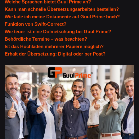
Welche Sprachen bietet Guul Prime an?
Kann man schnelle Übersetzungsarbeiten bestellen?
Wie lade ich meine Dokumente auf Guul Prime hoch?
Funktion von Swift-Correct?
Wie teuer ist eine Dolmetschung bei Guul Prime?
Behördliche Termine – was beachten?
Ist das Hochladen mehrerer Papiere möglich?
Erhalt der Übersetzung: Digital oder per Post?