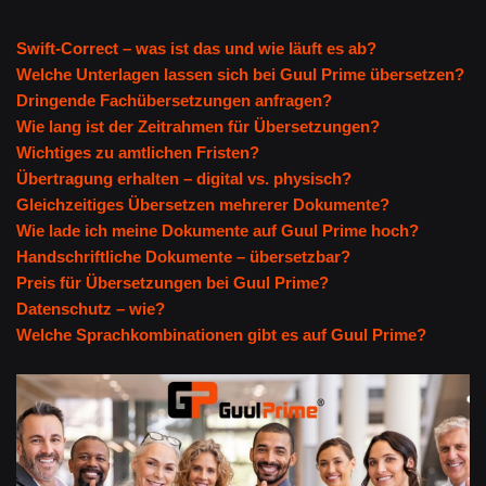
Swift-Correct – was ist das und wie läuft es ab?
Welche Unterlagen lassen sich bei Guul Prime übersetzen?
Dringende Fachübersetzungen anfragen?
Wie lang ist der Zeitrahmen für Übersetzungen?
Wichtiges zu amtlichen Fristen?
Übertragung erhalten – digital vs. physisch?
Gleichzeitiges Übersetzen mehrerer Dokumente?
Wie lade ich meine Dokumente auf Guul Prime hoch?
Handschriftliche Dokumente – übersetzbar?
Preis für Übersetzungen bei Guul Prime?
Datenschutz – wie?
Welche Sprachkombinationen gibt es auf Guul Prime?