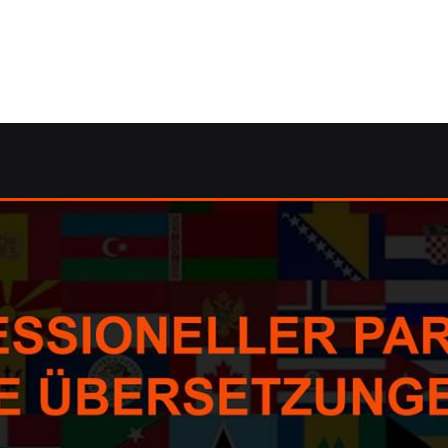
de: ✓dolmetschen, Korrektorat/Lektorat, Übersetzungsage
 Übersetzungsagentur, Korrektorat/Lektorat, Übersetzungs
Lektorat oder ✓Übersetzungsbüro für Tangerhütte – ➡️ Guu
✉.