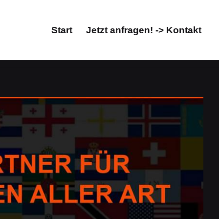
Start
Jetzt anfragen! -> Kontakt
Start
Jetzt anfragen! -> Kontakt
ntur, Übersetzungsbüro. Besuchen Sie ↗️Guul Prime in
büro. Ihre Adresse für ✓dolmetschen,
l Prime, Ihr Übersetzungsprofi &