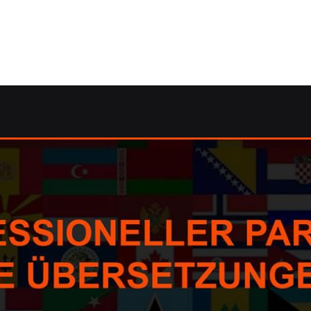
e: ✓Übersetzungsagentur, dolmetschen, Korrektorat/Lekto
etzungsagentur, Korrektorat/Lektorat, Übersetzungsbüro 
gsbüro – finden Sie ➡️ Guul Prime, Ihr Übersetzungsprofi 