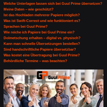
Welche Unterlagen lassen sich bei Guul Prime übersetzen?
Meine Daten – wie geschützt?
Ist das Hochladen mehrerer Papiere möglich?
Was ist Swift-Correct und wie funktioniert es?
Sprachen bei Guul Prime?
Wie reiche ich Papiere bei Guul Prime ein?
Dolmetschung erhalten – digital vs. physisch?
Kann man schnelle Übersetzungen bestellen?
Sind handschriftliche Papiere übersetzbar?
Was kostet eine Übertragung bei Guul Prime?
Behördliche Termine – was beachten?