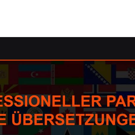
ness-Dolmetscher.de: ✓dolmetschen, Übersetzungsagentur,
ei ↗️Guul Prime oder ✓Korrektorat/Lektorat, dolmetschen,
, ✓Korrektorat/Lektorat oder ✓Übersetzungsbüro in Sankt
e sich bei uns ✉.