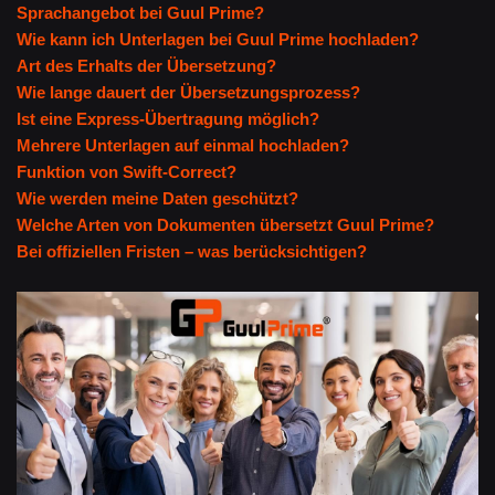
Sprachangebot bei Guul Prime?
Wie kann ich Unterlagen bei Guul Prime hochladen?
Art des Erhalts der Übersetzung?
Wie lange dauert der Übersetzungsprozess?
Ist eine Express-Übertragung möglich?
Mehrere Unterlagen auf einmal hochladen?
Funktion von Swift-Correct?
Wie werden meine Daten geschützt?
Welche Arten von Dokumenten übersetzt Guul Prime?
Bei offiziellen Fristen – was berücksichtigen?