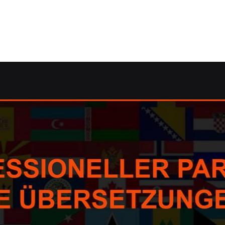
 ✓dolmetschen, Übersetzungsagentur, Korrektorat/Lektorat
rrektorat/Lektorat, dolmetschen, Übersetzungsbüro. ➡️ Gu
ungsagentur, ✓dolmetschen, ✓Korrektorat/Lektorat und ✓