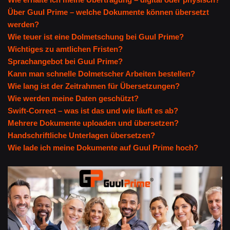
Über Guul Prime – welche Dokumente können übersetzt
werden?
Wie teuer ist eine Dolmetschung bei Guul Prime?
Wichtiges zu amtlichen Fristen?
Sprachangebot bei Guul Prime?
Kann man schnelle Dolmetscher Arbeiten bestellen?
Wie lang ist der Zeitrahmen für Übersetzungen?
Wie werden meine Daten geschützt?
Swift-Correct – was ist das und wie läuft es ab?
Mehrere Dokumente uploaden und übersetzen?
Handschriftliche Unterlagen übersetzen?
Wie lade ich meine Dokumente auf Guul Prime hoch?