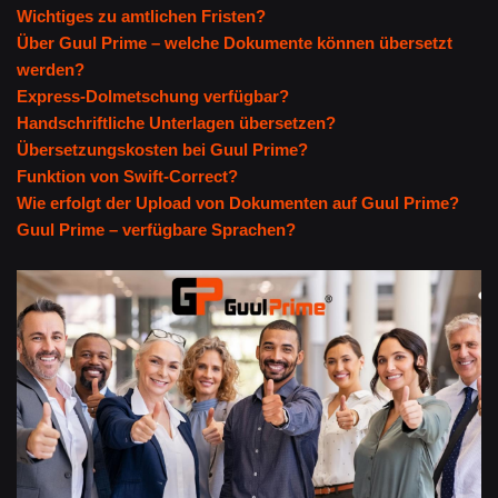
Wichtiges zu amtlichen Fristen?
Über Guul Prime – welche Dokumente können übersetzt
werden?
Express-Dolmetschung verfügbar?
Handschriftliche Unterlagen übersetzen?
Übersetzungskosten bei Guul Prime?
Funktion von Swift-Correct?
Wie erfolgt der Upload von Dokumenten auf Guul Prime?
Guul Prime – verfügbare Sprachen?