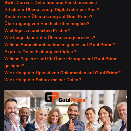
Swift-Correct: Definition und Funktionsweise
Erhalt der Übersetzung: Digital oder per Post?
Kosten einer Übersetzung auf Guul Prime?
Übertragung von Handschriften möglich?
Wichtiges zu amtlichen Fristen?
Wie lange dauert der Übersetzungsprozess?
Welche Sprachkombinationen gibt es auf Guul Prime?
Express-Dolmetschung verfügbar?
Welche Papiere sind für Übersetzungen auf Guul Prime
geeignet?
Wie erfolgt der Upload von Dokumenten auf Guul Prime?
Wie erfolgt der Schutz meiner Daten?