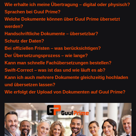
Wie erhalte ich meine Übertragung – digital oder physisch?
Sprachen bei Guul Prime?
Welche Dokumente können über Guul Prime übersetzt
werden?
Handschriftliche Dokumente – übersetzbar?
Schutz der Daten?
Bei offiziellen Fristen – was berücksichtigen?
Der Übersetzungsprozess – wie lange?
Kann man schnelle Fachübersetzungen bestellen?
Swift-Correct – was ist das und wie läuft es ab?
Kann ich auch mehrere Dokumente gleichzeitig hochladen
und übersetzen lassen?
Wie erfolgt der Upload von Dokumenten auf Guul Prime?