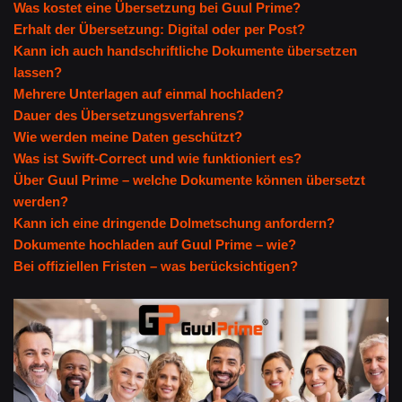
Was kostet eine Übersetzung bei Guul Prime?
Erhalt der Übersetzung: Digital oder per Post?
Kann ich auch handschriftliche Dokumente übersetzen
lassen?
Mehrere Unterlagen auf einmal hochladen?
Dauer des Übersetzungsverfahrens?
Wie werden meine Daten geschützt?
Was ist Swift-Correct und wie funktioniert es?
Über Guul Prime – welche Dokumente können übersetzt
werden?
Kann ich eine dringende Dolmetschung anfordern?
Dokumente hochladen auf Guul Prime – wie?
Bei offiziellen Fristen – was berücksichtigen?