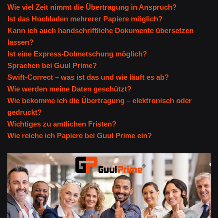
Wie viel Zeit nimmt die Übertragung in Anspruch?
Ist das Hochladen mehrerer Papiere möglich?
Kann ich auch handschriftliche Dokumente übersetzen
lassen?
Ist eine Express-Dolmetschung möglich?
Sprachen bei Guul Prime?
Swift-Correct – was ist das und wie läuft es ab?
Wie werden meine Daten geschützt?
Wie bekomme ich die Übertragung – elektronisch oder
gedruckt?
Wichtiges zu amtlichen Fristen?
Wie reiche ich Papiere bei Guul Prime ein?