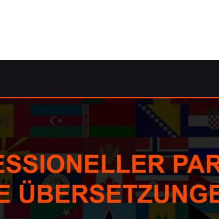
de: ✓Korrektorat/Lektorat, Übersetzungsagentur, dolmets
nd ✓Übersetzungsagentur, dolmetschen, Korrektorat/Lekto
 oder ✓Übersetzungsbüro. ➡️ Guul Prime, Ihr Übersetzungs