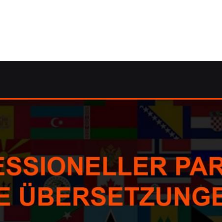
.de: ✓dolmetschen, Korrektorat/Lektorat, Übersetzungsage
 ✓dolmetschen, Übersetzungsagentur, Korrektorat/Lektora
bersetzungsbüro – finden Sie ➡️ Guul Prime, Ihr Übersetz