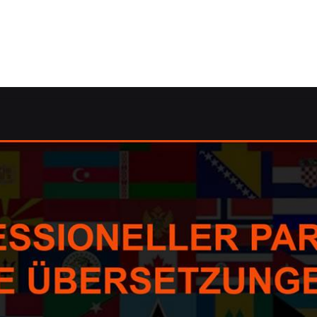
e: ✓Korrektorat/Lektorat, Übersetzungsagentur, dolmetsch
ntur, dolmetschen, Korrektorat/Lektorat, Übersetzungsbür
ktorat als auch ✓Übersetzungsbüro für Großheide, Ihr Üb