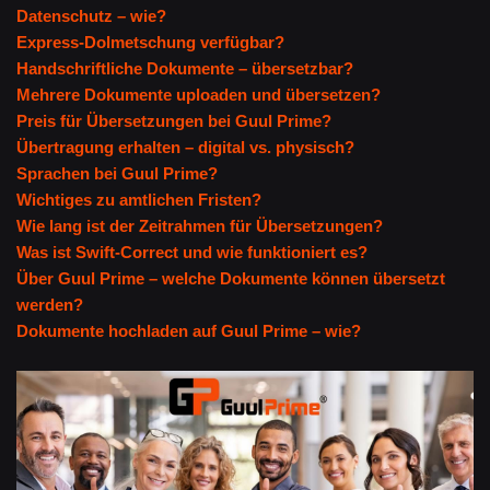
Datenschutz – wie?
Express-Dolmetschung verfügbar?
Handschriftliche Dokumente – übersetzbar?
Mehrere Dokumente uploaden und übersetzen?
Preis für Übersetzungen bei Guul Prime?
Übertragung erhalten – digital vs. physisch?
Sprachen bei Guul Prime?
Wichtiges zu amtlichen Fristen?
Wie lang ist der Zeitrahmen für Übersetzungen?
Was ist Swift-Correct und wie funktioniert es?
Über Guul Prime – welche Dokumente können übersetzt
werden?
Dokumente hochladen auf Guul Prime – wie?