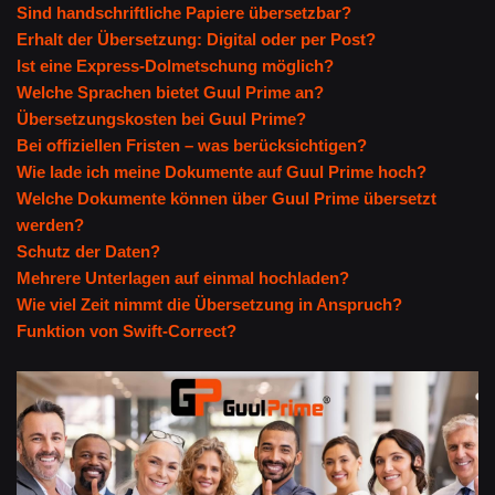
Sind handschriftliche Papiere übersetzbar?
Erhalt der Übersetzung: Digital oder per Post?
Ist eine Express-Dolmetschung möglich?
Welche Sprachen bietet Guul Prime an?
Übersetzungskosten bei Guul Prime?
Bei offiziellen Fristen – was berücksichtigen?
Wie lade ich meine Dokumente auf Guul Prime hoch?
Welche Dokumente können über Guul Prime übersetzt
werden?
Schutz der Daten?
Mehrere Unterlagen auf einmal hochladen?
Wie viel Zeit nimmt die Übersetzung in Anspruch?
Funktion von Swift-Correct?