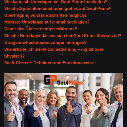
Wie kann ich Unterlagen bei Guul Prime hochladen?
Welche Sprachkombinationen gibt es auf Guul Prime?
Übertragung von Handschriften möglich?
Mehrere Unterlagen auf einmal hochladen?
Dauer des Übersetzungsverfahrens?
Welche Unterlagen lassen sich bei Guul Prime übersetzen?
Dringende Fachübersetzungen anfragen?
Wie erhalte ich meine Dolmetschung – digital oder
physisch?
Swift-Correct: Definition und Funktionsweise