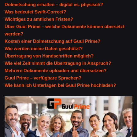
Dolmetschung erhalten – digital vs. physisch?
Was bedeutet Swift-Correct?
Wichtiges zu amtlichen Fristen?
Über Guul Prime – welche Dokumente können übersetzt
werden?
Kosten einer Dolmetschung auf Guul Prime?
Wie werden meine Daten geschützt?
Übertragung von Handschriften möglich?
Wie viel Zeit nimmt die Übertragung in Anspruch?
Mehrere Dokumente uploaden und übersetzen?
Guul Prime – verfügbare Sprachen?
Wie kann ich Unterlagen bei Guul Prime hochladen?