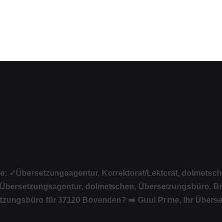
e: ✓Übersetzungsagentur, Korrektorat/Lektorat, dolmetsc
, Übersetzungsagentur, dolmetschen, Übersetzungsbüro. 
zungsbüro für 37120 Bovenden? ➡️ Guul Prime, Ihr Überse