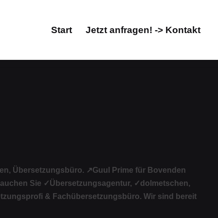
Start
Jetzt anfragen! -> Kontakt
Start
Jetzt anfragen! -> Kontakt
hen, Übersetzungsbüro. ↗️Guul Prime für Bovenden
Brauchen Sie ✓Übersetzungsagentur, ✓dolmetschen,
tzungsprofi & Fachübersetzungsbüro. Wir sind bereit