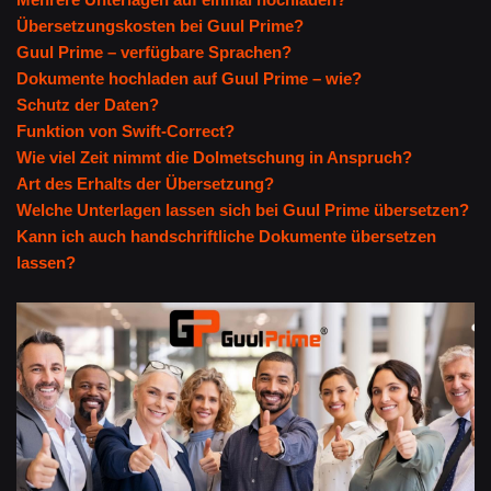
Übersetzungskosten bei Guul Prime?
Guul Prime – verfügbare Sprachen?
Dokumente hochladen auf Guul Prime – wie?
Schutz der Daten?
Funktion von Swift-Correct?
Wie viel Zeit nimmt die Dolmetschung in Anspruch?
Art des Erhalts der Übersetzung?
Welche Unterlagen lassen sich bei Guul Prime übersetzen?
Kann ich auch handschriftliche Dokumente übersetzen
lassen?