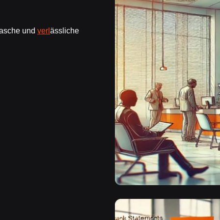
 rasche und
verl
ässliche