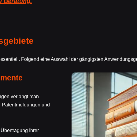
e Beratung.
sgebiete
n essentiell. Folgend eine Auswahl der gängigsten Anwendungsg
umente
ngen verlangt man
, Patentmeldungen und
e Übertragung Ihrer