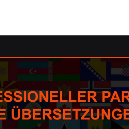
.de: ✓Korrektorat/Lektorat, Übersetzungsagentur, dolmet
rrektorat/Lektorat, Übersetzungsagentur, dolmetschen, Üb
en, ✓Übersetzungsagentur, ✓Korrektorat/Lektorat oder ✓Ü