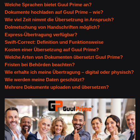
Welche Sprachen bietet Guul Prime an?
Dokumente hochladen auf Guul Prime – wie?
Wie viel Zeit nimmt die Übersetzung in Anspruch?
Dolmetschung von Handschriften möglich?
Express-Übertragung verfügbar?
Swift-Correct: Definition und Funktionsweise
Kosten einer Übersetzung auf Guul Prime?
Welche Arten von Dokumenten übersetzt Guul Prime?
Fristen bei Behörden beachten?
Wie erhalte ich meine Übertragung – digital oder physisch?
Wie werden meine Daten geschützt?
Mehrere Dokumente uploaden und übersetzen?