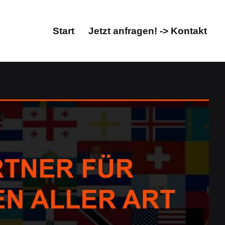
Start
Jetzt anfragen! -> Kontakt
Start
Jetzt anfragen! -> Kontakt
orat, Übersetzungsbüro. ↗️Guul Prime für Waldenbuch
üro. Entdecken Sie ✓Übersetzungen,
rime, Ihr Übersetzungsprofi &