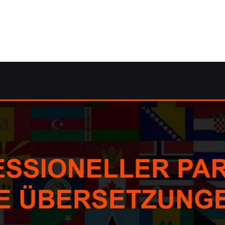
de: ✓dolmetschen, Übersetzungsagentur, Korrektorat/Lekt
ktorat, dolmetschen, Übersetzungsagentur, Übersetzungsb
ektorat und ✓Übersetzungsbüro für Waldenbuch? ➡️ Guul P
m ✉.