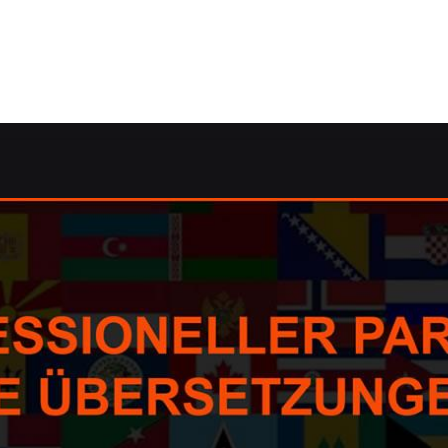
olmetscher.de: ✓Korrektorat/Lektorat, dolmetschen, Über
 ↗️Guul Prime als auch ✓Korrektorat/Lektorat, dolmetsch
chen, ✓Korrektorat/Lektorat als auch ✓Übersetzungsbüro 
n Sie weiter ✉.