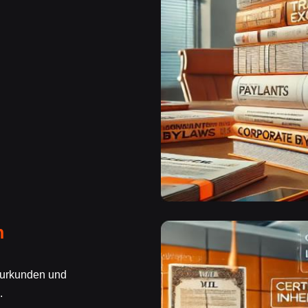
n
tsurkunden und
.